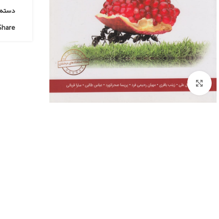
دسته:
Share:
Click to enlarge