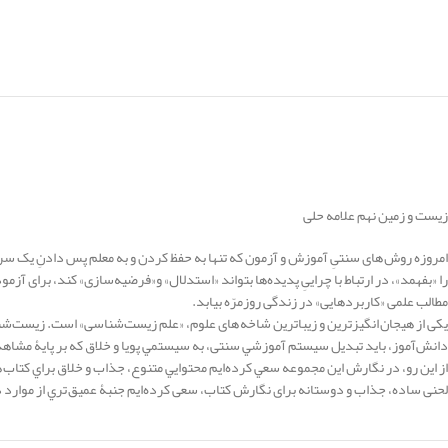
زیست و زمین نهم علامه حلی
امروزه روش های سنتیِ آموزش و آزمون که تنها به حفظ کردن و به معلم پس دادنِ یک سر
را «بفهمد»، در ارتباط با چراییِ پدیده‌ها بتواند «استدلال» و«فرضیه‌سازی» کند، برای آز
مطالب علمی «کاربردهایی» در زندگی روزمرّه بیابد.
یکی از هیجان انگیزترین و زیباترین شاخه های علوم، «علم زیست‌شناسی» است. زيست‌ش
دانش‌آموز، باید تبديل سيستم آموزشي سنتی، به سيستمي پويا و خلاق که بر پايۀ مشاه
از این رو، در نگارش اين مجموعه سعي کرده‌ايم محتوایي متنوع، جذاب و خلاق براي کتاب 
لحنی ساده، جذاب و دوستانه برای نگارش کتاب، سعی کرده‌ایم جنبۀ عميق تري از موارد