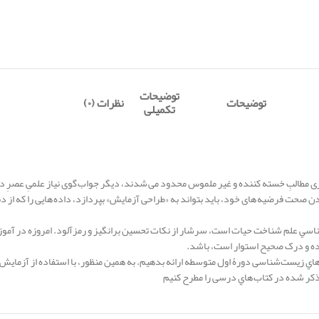
توضیحات
توضیحات
نظرات (۰)
تکمیلی
ی مطالبِ خسته کننده و غیر ملموس محدود می شدند، دیگر جواب گوی نیاز علمیِ عصرِ دا
مودن صحت فرضیه های خود، باید بتواند به «طراحی آزمایش» بپردازد، داده هایی را که از د
ناسي علم شناخت حيات است، سرشار از نکات تحسين برانگيز و رمزآلود. امروزه در آم
ده و درک صحيح استوار است، باشد.
هاي زیست‌شناسی دورۀ اول متوسطه ارائه بدهيم. به همین منظور، با استفاده از آزمايش‌
 ذکر شده در کتاب هاي درسی را مطرح کنیم