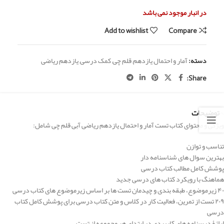
در انبار موجود نمی باشد
Add to wishlist
Compare
دسته:
آمار و احتمال یازدهم
,
قلم چی
,
کمک درسی
,
یازدهم ریاضی
Share:
توضیحات
ویژگی و محتوای کتاب تست آمار و احتمال یازدهم ریاضی آبی قلم چی شامل:
تناسب و توازن
بهترین سوال های شناسنامه دار
پوشش کامل مطالب کتاب درسی
هماهنگ با رویکرد کتاب های درسی جدید
۴۰ زیرموضوع، طبقه بندی و چیدمان تست ها بر اساس زیرموضوع های کتاب درسی
۲۰۹ تست از تمرین، فعالیت کار در کلاس و متن کتاب درسی برای پوشش کامل کتاب
درسی
ارائۀ درسنامه های کاربردی در ابتدای هر مجموعه از تست