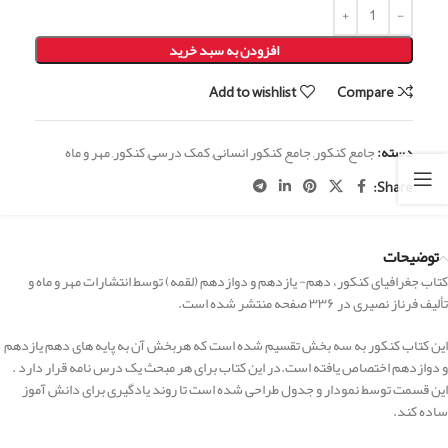
افزودن به سبد خرید
Add to wishlist
Compare
دسته:
جامع کنکور
,
جامع کنکور انسانی
,
کمک درسی
,
کنکور
,
مهر و ماه
Share:
توضیحات
کتاب جغرافیای کنکور، دهم- یازدهم و دوازدهم (لقمه) توسط انتشارات مهر و ماه و
تألیف فرناز نصیری در ۳۳۶ صفحه منتشر شده است.
این کتاب کنکور به سه بخش تقسیم شده است که هربخش آن به پایه های دهم یازدهم
و دوازدهم اختصاص یافته است.در این کتاب برای هر مبحث یک درس نامه قرار دارد .
این قسمت توسط نمودار و جدول طراحی شده است تا روند یادگیری برای دانش آموز
ساده کند.