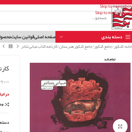
Skip to navigation
Skip to main content
دسته بندی
صفحه اصلی
قوانین سایت
محصول
خانه
کنکور
جامع کنکور
جامع کنکور هنرستان
کارنامه کتاب مبانی تئاتر
تمام شد
کارن
۹,۰۰۰
در انب
re
دسته:
Click to enlarge