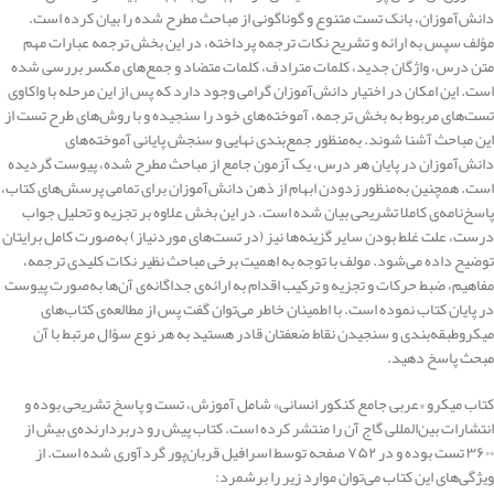
دانش‌آموزان، بانک تست متنوع و گوناگونی از مباحث مطرح شده را بیان کرده‌ است.
مؤلف سپس به ارائه‌ و تشریح نکات ترجمه پرداخته، در این بخش ترجمه عبارات مهم
متن درس، واژگان جدید، کلمات مترادف، کلمات متضاد و جمع‌های مکسر بررسی شده
است. این امکان در اختیار دانش‌آموزان گرامی وجود دارد که پس‌ از این مرحله با واکاوی
تست‌های مربوط به بخش ترجمه، آموخته‌های خود را سنجیده و با روش‌های طرح تست از
این مباحث آشنا شوند. به‌منظور جمع‌بندی نهایی و سنجش پایانی آموخته‌های
دانش‌آموزان در پایان هر درس، یک آزمون جامع از مباحث مطرح شده، پیوست گردیده
است. همچنین به‌منظور زدودن ابهام از ذهن دانش‌آموزان برای تمامی پرسش‌های کتاب،
پاسخ‌نامه‌ی کاملا تشریحی بیان شده است. در این بخش علاوه بر تجزیه و تحلیل جواب
درست، علت غلط بودن سایر گزینه‌ها نیز (در تست‌های موردنیاز) به‌صورت کامل برایتان
توضیح داده می‌شود. مولف با توجه به اهمیت برخی مباحث نظیر نکات کلیدی ترجمه،
مفاهیم، ضبط حرکات و تجزیه و ترکیب اقدام به ارائه‌ی جداگانه‌ی آن‌ها به‌صورت پیوست
در پایان کتاب نموده است. با اطمینان خاطر می‌توان گفت پس از مطالعه‌ی کتاب‌های
میکروطبقه‌بندی و سنجیدن نقاط ضعفتان قادر هستید به هر نوع سؤال مرتبط با آن
مبحث پاسخ دهید.
کتاب میکرو «عربی جامع کنکور انسانی» شامل آموزش، تست و پاسخ‌ تشریحی بوده و
انتشارات بین‌المللی گاج آن را منتشر کرده است. کتاب پیش رو دربردارنده‌ی بیش از
۳۶۰۰ تست بوده و در ۷۵۲ صفحه توسط اسرافیل قربان‌پور گردآوری شده است. از
ویژگی‌های این کتاب می‌توان موارد زیر را برشمرد: