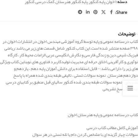
دسته:
اخوان
,
پایه کنکور
,
پایه کنکور هنرستان
,
کمک درسی
,
کنکور
Share:
توضیحات
کتاب درسنامه عمومی و پایه توسط گروه آموزشی مهندس اخوان در انتشارات اخوان در
۳۹۸ صفحه منتشر شده است.این کتاب کنکور شامل قسمت های زیر می باشد:ریاضی
فیزیک شیمی دین و زندگی فارسی و نگارش انگلیسی عربی الزامات محیط کار، کارگاه
نوآوری و کارآفرینی اخلاق حرفه ای مدیریت تولیدکاربرد فناوری های نویناین کتاب ویژگی
های زیر را دارا می باشد:- قابل استفاده برای دانش آموزان پایه دهم ، یازدهم و
دوازدهم هنرستان – نمونه سوالات تستی ، تالیفی طبقه بندی شده همراه با پاسخ
تشریحی- نمونه سوالات طبقه بندی شده کنکور سالهای قبل منطبق بر کتابهای درسی
جدید با پاسخ تشریحی
کتاب درسنامه عمومی و پایه هنرستان اخوان
آموزش کامل مطالب کتاب درسی
سوالات چهار گزینه ای با مشخص کردن دام یا تله تستی در هر سوال