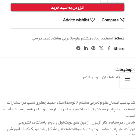
افزودن به سبد خرید
Add to wishlist
Compare
دسته:
اسفندیار
,
پایه هشتم
,
علوم تجربی هشتم
,
کمک درسی
Share:
توضیحات
اسفندیار قلب امتحان علوم هشتم
کتاب قلب امتحان علوم تجربی هشتم ۸ توسط استاد حمید جعفری نسب در انتشارات
اسفندیار به چاپ رسیده و توضیحات مربوط (خرید ، ارسال و …) در همین سایت ، آمده
است.
شامل : درسنامه – کار آزمون – آزمون های نوبت اول و دوم – پاسخنامه تشریحی
این کتاب از پانزده فصل و دو دوره سوالات امتحانی تشکیل شده و یک کمک آموزشی