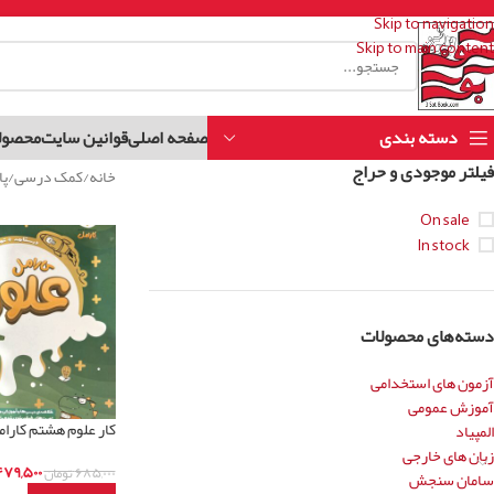
Skip to navigation
Skip to main content
دسته بندی
صفحه اصلی
قوانین سایت
محصول
فیلتر موجودی و حراج
خانه
کمک درسی
پا
On sale
In stock
دسته‌های محصولات
آزمون های استخدامی
آموزش عمومی
کار علوم هشتم کارا
المپیاد
زبان های خارجی
۷۹,۵۰۰
۶۸۵,۰۰۰
تومان
سامان سنجش