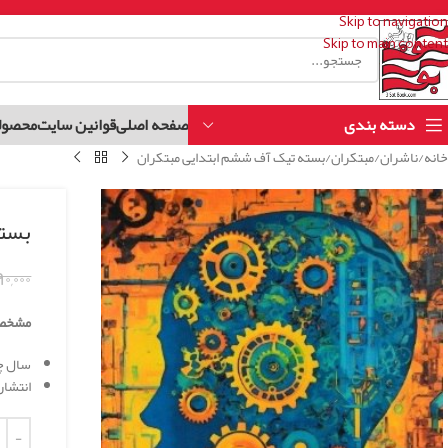
Skip to navigation
Skip to main content
دسته بندی
صفحه اصلی
قوانین سایت
محصول
خانه
ناشران
مبتکران
بسته تیک آف ششم ابتدایی مبتکران
بسته
۰,۰۰۰
مشخص
سال چاپ 
انتشار