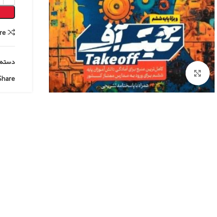
re
دسته:
Click to enlarge
Share: