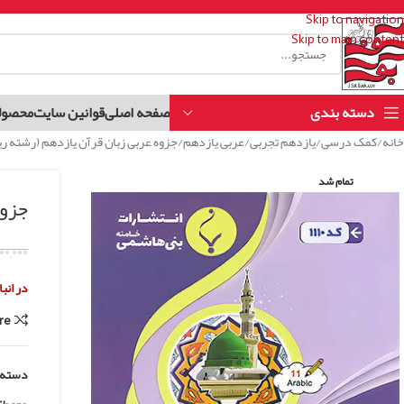
Skip to navigation
Skip to main content
دسته بندی
صفحه اصلی
قوانین سایت
محصول
خانه
کمک درسی
یازدهم تجربی
عربی یازدهم
جزوه عربی زبان قرآن یازدهم (رشته ر
تمام شد
جزوه
۰۰,۰۰۰
در انب
re
دسته: