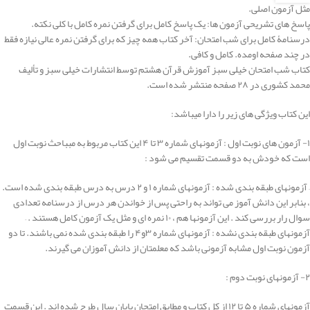
مثل آزمون اصلی.
پاسخ های تشریحی آزمون ها: یک پاسخ کامل برای گرفتن نمره کامل با کلی نکته.
درسنامۀ کامل برای شب امتحان: آخر کتاب همه چیز که برای گرفتن نمره عالی نیازه فقط
در چند صفحه اومده. کامل و کافی.
کتاب شب امتحان خیلی سبز آموزش قرآن هشتم توسط انتشارات خیلی سبز و تألیف
محمد کشوری در ۲۸ صفحه منتشر شده است.
این کتاب ویژگی های زیر را دارا میباشد:
۱- آزمون های نوبت اول : آزمونهای شماره ۳ تا ۴ این کتاب مربوط به مبباحث نوبت اول
است که خودش به دو قسمت تقسیم می شود :
– آزمونهای طبقه بندی شده : آزمونهای شماره ۱ و ۲ درس به درس طبقه بندی شده است.
، بنابر این دانش آموز می تواند به راحتی پس از خواندن هر درس از درسنامه تعدادی
سوال رار بررسی کند . این آزمونها هم ، ۱۰ نمره ای و مثل یک آزمون کامل هستند . –
آزمونهای طبقه بندی نشده : آزمونهای شماره ۳و۴ را طبقه بندی شده نمی باشند. تا دو
آزمون نوبت اول مشابه آزمونی باشد که معلمتان از دانش آموزان می گیرند.
۲- آزمونهای نوبت دوم :
آزمونهای شماره ۵ تا ۱۲ از کل کتاب و مطابق امتحان پایان سال طرح شده اند . این قسمت