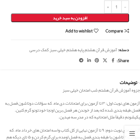
افزودن به سبد خرید
Add to wishlist
Compare
دسته:
آموزش قرآن هشتم
,
پایه هشتم
,
خیلی سبز
,
کمک درسی
Share:
توضیحات
جزوه آموزش قرآن هشتم شب امتحان خیلی سبز
آزمون های نوبت اول: ۳ تا آزمون برای امتحانات دی ماه. که سؤالات دوتاشون فصل به
فصل طبقه بندی شده که بعد از خوندن هر فصل برین اونجا خودتونو گرم کنین.
یکیشونم دقیقاً مثل امتحانیه که در مدرسه میدین.
آزمون های نوبت دوم: ۹ تا آزمون نهایی از کل کتاب واسه امتحان های خرداد ماه. که
سؤالات ۴ تاشون با طبقه بندی فصل به فصل اومده برای گرم کردن و ۵ تای دیگه هم