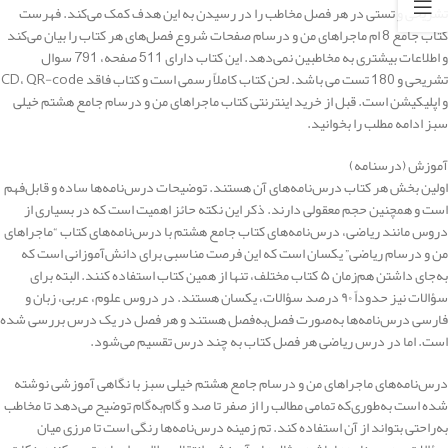
تشریحی و تستی در هر فصل مخاطب را در رسیدن به این هدف کمک می‌کند. فهرست
کتاب جامع 8 ام ماجراهای من و درسام صفحات شروع فصل‌های هر کتاب را بیان می‌کند
و اطلاعات بیشتری به مخاطبین نمی‌دهد. این کتاب دارای 511 صفحه، 791 سوال
تشریحی و 180 تست می باشد. لحن کتاب کاملاً رسمی است و کتاب فاقد CD، QR-code
و اپلیکیشن است. قبل از خرید اینترنتی کتاب ماجراهای من و درسام جامع هشتم خیلی
سبز ادامه مطلب را بخوانید.
آموزش (درسنامه)
اولین بخش هر کتاب درس‌نامه‌های آن هستند. توضیحات درس‌نامه‌ها ساده و قابل‌فهم
است و همچنین حجم معقولی دارند. ذکر این نکته حائز اهمیت است که در بسیاری از
دروس مانند ریاضی، درس‌نامه‌های کتاب جامع هشتم با درس‌نامه‌های کتاب “ماجراهای
من و درسام ریاضی” یکسان است که این فرصت مناسبی برای دانش‌آموزانی است که
به‌جای داشتن هم‌زمان ۵ کتاب مختلف، تنها از همین کتاب استفاده کنند. البته برای
سؤالات نیز حدوداً ۹۰ درصد سؤالات، یکسان هستند. در دروس علوم، عربی، زبان و
فارسی درس‌نامه‌ها به‌صورت فصل‌به‌فصل هستند و هر فصل در یک درس بررسی‌ شده
است. اما در درس ریاضی هر فصل کتاب به چند درس تقسیم می‌شود.
درس‌نامه‌های ماجراهای من و درسام جامع هشتم خیلی سبز با نگاهی آموزشی نوشته
‌شده است به‌طوری‌که تمامی مطالب را از صفر تا صد و گام‌به‌گام توضیح می‌دهد تا مخاطب
به‌راحتی بتواند از آن استفاده کند. تم زمینه درس‌نامه‌ها رنگی است تا مرزی میان