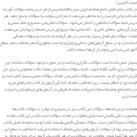
تست (تمرین)
در کتاب ماجراهای جامع هشتم خیلی سبز بلافاصله پس از هر درس‌نامه سؤالات آورده
شده‌اند و این فرصت را به مخاطب می‌دهد تا به‌راحتی بتواند به سؤالات پاسخ دهد. هر
درس‌نامه سؤالات مختلفی را شامل می‌شود. سؤالات تشریحی، صحیح و غلط، تستی و
چهارگزینه‌ای، جاهای خالی و … که تمامی ابعاد و زوایای درس‌نامه‌ها را پوشش می‌دهند.
تعداد سؤالات هر فصل بسیار متناسب در نظر گرفته ‌شده است و سؤالات همگی
استاندارد و در سطح آزمون‌های داخلی و پایان‌ترم است به‌طوری‌که هر مخاطب با هر سطح
آموزشی به‌راحتی بتواند از آن‌ها استفاده کند.
بسیار سعی شده است سؤالات، تکراری نباشند و در صورت وجود سؤالات مشابه، این
سؤالات برای تأکید گفته شوند. البته سؤالات مشابه نیز بعضاً، نکات متفاوتی را برای حل
کردن احتیاج دارند. به نسبت سؤالات تشریحی، تعداد سؤالات تستی بسیار کمتر است و
البته دور از انتظار نیست. زیرا مخاطب با هدف آمادگی آزمون از کتاب ماجراهای من و
درسام جامع هشتم استفاده می‌کند نه هدف قبولی در آزمون‌های تیزهوشان یا مهارت
تست زنی.
همانند درس‌نامه‌ها، سؤالات این کتاب نیز در بسیاری از موارد با سؤالات کتاب‌ها
به‌صورت تکی یکسان است و این تفاوت در تعداد سؤالات است که در این کتاب تعداد
سؤالات نسبتاً کمتر است. سؤالات همگی تألیفی هستند که با توجه به هدف اصلی کتاب
خیلی بهتر بود از سؤالات آزمون‌های نهایی مختلف استفاده می‌شد تا مخاطب با سطح این
آزمون‌ها آشنا شود. علاوه بر این سؤالات برای هر کتاب یک آزمون برای پایان‌ترم اول و