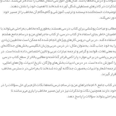
سؤالات و درس‌نامه‌ها باشد. مثال‌های آموزشی انتقال مطالب را ساده‌تر می‌کنند. نکات و
تذکرات در کادرهای مستطیلی شکل آورده شده‌اند تا اهمیت خود را نشان دهند.
توضیحات خسته‌کننده نیستند و ترتیب آموزشی و گام‌به‌گام آن مخاطب را از مسیر خود
دور نمی‌کند.
مطالب و مباحث پوششی برای کتاب درسی هستند به‌طوری‌که مخاطب به‌راحتی می‌تواند با
اطمینان خاطر بجای استفاده از کتاب درسی، از کتاب ماجراهای من و درسام جامع هشتم
استفاده کند. در برخی دروس کارهای ویژه‌ای انجام‌ شده که ممکن است مخاطبین زیادی
را به خود جذب کند. به‌عنوان‌ مثال: در درس عربی و زبان انگلیسی بخش‌های جداگانه‌ای
به معنی لغات، قواعد و گرامر و ترجمه عبارات عربی و لاتین اختصاص داده‌ شده است. در
درس ریاضی در برخی موارد پا را کمی فراتر گذاشته و مطالبی بالاتر از سطح کتاب درسی
را آموزش داده است. در درس ادبیات بخش‌های واژگان، تاریخ ادبیات، واژه‌های املایی،
ترجمه اشعار و ادبیات به‌صورت جداگانه آورده شده‌اند تا به‌راحتی در دسترس مخاطب
قرار گیرند.
در کتاب جامع ۸ ام ماجراهای من و درسام درس‌نامه‌ها نکات لازم برای حل سؤالات را در
خود دارند همچنین نکات و تذکرات نیز در این مسیر مخاطب را یاری می‌رسانند تا
به‌راحتی بتواند سؤالات را پاسخ دهد.