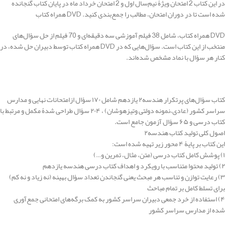
در این کتاب 2 امتحان ویژۀ نیم‌سال اول و 2 امتحان خرداد ماه در پایان کتاب گنجانده
شده است تا در دوران امتحان، مطالب را جمع‌بندی کنید. DVD همراه کتاب
DVD همراه کتاب، شامل 38 فیلم آموزشی سه دقیقه‌ای و 70 فیلم از حل سؤال‌های
منتخب از این کتاب است. سؤال‌هایی که در DVD همراه کتاب توسط دبیران حل شده، در
کنار هر سؤال با نماد مشخص شده‌اند.
کتاب سؤال‌های پرتکرار هندسه۲ یازدهم شامل ۱۷۰ سؤال ازامتحانات نهایی و مدارس
سراسر کشور (عادی،‌نمونه دولتی وتیزهوشان) ، ۲۰۴ سؤال طراحی شدۀ مکمل و مرتبط با
کتاب درسی و ۶۵ سؤال آزمون جامع است.
اصول کلی تولید کتاب هندسه۲
این کتاب بر پایۀ ۴ محور زیر تهیه شده است:
۱) پوشش کامل کتاب درسی (متن، مثال، تمرین و…)
۲) تولید محتوا متناسب با رویکرد و اهداف کتاب درسی هندسه یازدهم
۳) رعایت توازن و تناسب هر مبحث یعنی گنجاندن تعداد سؤال بهینه (نه زیاد و نه کم)
برای تسلط کامل بر تمام مباحث
۴) استفاده از خرد جمعی دبیران سراسر کشور به کمک برگه‌های امتحانی جمع‌آوری
شده از مدارس سراسر کشور