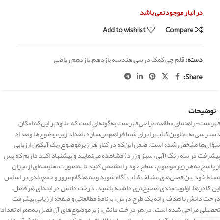
در انبار موجود نمی باشد
Add to wishlist
Compare
دسته:
قلم چی
,
کمک درسی
,
هندسه یازدهم
,
یازدهم ریاضی
Share:
توضیحات
فهرست- راهنمای مطالعه طراحی فهرست به‌گونه‌ای است که علاوه بر این‌که امکان
دسترسی به عناوین کتاب را برای شما فراهم می‌سازد، تعداد زیرموضوع‌ها وتعداد
سؤال‌ها مشخص شده است. ضمن این‌که در کنار هر زیرموضوع، یک آیکون ارزیابی
پیشرفت در سه رنگ (آبی، سبز و زرد) مشاهده می‌نمایید و پیشنهاد اکید داریم که پس
از پاسخ به هر زیرموضوع، سطح خود را مشخص کنید تا به‌صورت مقایسه‌ای از میزان
تسلط خود بین فصل‌های مختلف کتاب آگاه شوید و به هنگام مرور و جمع‌بندی بر اساس
این کادرها، اولویت‌بندی صحیح‌تری داشته باشید. درخت دانش در ابتدای هر فصل،
درخت دانش با هدف ارائۀ یک طرح درس، برنامۀ مطالعاتی و صفحۀ ارزیابی پیشرفت
تحصیلی طراحی شده است. در هر درخت دانش، زیرموضوع‌های آن فصل به‌همراه تعداد