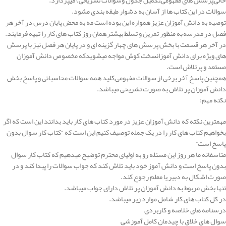
خالی,پرسش های مفهومی,تکمیل جدول وسوالات تشریحی) میپردازد.
سوالات در این کتاب ها از آسان به دشوار طبقه بندی مشود.
توصیه به دانش آموزان عزیز همواره این بوده است مه به محض پایان درس در آخر هر
فصل در مدرسه,به منظور تمرین و تسلط بیشتر,همان روز کتاب های کار را تهیه فرمایند.
در آخر هر قسمت با بخش پرسش های چهار گزینه ای و در پایان هر فصل نیز با پرسش
های ویژه برای دانش آموزانسخت کوش مواجه میشویدکه مخصوص دانش آموزان
مستعد و پرتلاش است.
همچنین پاسخ آخر برخی از سوالات مفهومی,کلید همه سوالات محاسباتی و پاسخ بخش
دانش آموزان پر تلاش به صورت تشریحی میباشد.
نکته مهم:
مهمترین نکته که دانش آموزان عزیز در مورد کتاب های کار باید بدانند این است که اگر
بخواهیم کتاب های کار را در یک جمله توصیف کنیم این است که “کتاب کار سوال بدون
پاسخ است”
متاسفانه ما هر روز این مسئله رو به اولیای محترم توضیح میدهیم که کتاب کار سوال
بدون پاسخ است و دانش آموز خود باید تلاش کند که جواب سوالات را پیدا کند و در
صورت اشکال به دبیر یا معلم رجوع کند.
تنها بخش مربوط به دانش آموزان پر تلاش دارای جواب میباشد.
در کل کتاب های کار شامل موارد زیر میباشد.
درسنامه های خلاصه و کاربردی
سوال های خلاق با چیدمان کامل آموزشی