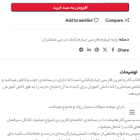
افزودن به سبد خرید
Add to wishlist
Compare
دسته:
پایه چهارم
,
فارسی چهارم
,
کمک درسی
,
منتشران
Share:
توضیحات
کتاب کار و تمرین فارسی چهارم کتابی است که دارای درسنامه ی خوب و کاملی میباشد و
تمامی مباحثی را که دانش آموزان برای آینده به آن احتیاج دارند را به طور کامل آموزش
میدهد.
این کتاب دارای نومنه سوالات بسیار زیاد و متنوع میباشد.
کتاب های کار همیشه با درسنامه ی خلاصه و کاربردی شروع میشود که کل سرفصل
های کتاب را شامل میشود.
سپس به انواع مختلفی از سوالات (تستی,چهارگزینه ای,درست و غلط,انتخاب کنید,جای