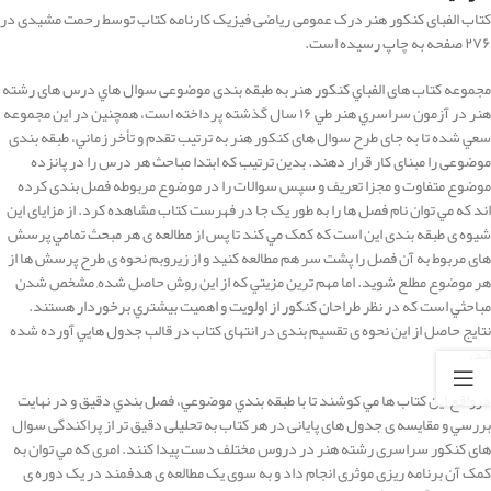
کتاب الفبای کنکور هنر درک عمومی ریاضی فیزیک کارنامه کتاب توسط رحمت مشیدی در
۲۷۶ صفحه به چاپ رسیده است.
مجموعه کتاب های الفباي کنکور هنر به طبقه بندی موضوعی سوال هاي درس های رشته
هنر در آزمون سراسري هنر طي ۱۶ سال گذشته پرداخته است، همچنین در این مجموعه
سعي شده تا به جای طرح سوال های کنکور هنر به ترتيب تقدم و تأخر زماني، طبقه بندی
موضوعی را مبنای کار قرار دهند. بدين ترتيب که ابتدا مباحث هر درس را در پانزده
موضوع متفاوت و مجزا تعريف و سپس سوالات را در موضوع مربوطه فصل بندی کرده
اند که مي توان نام فصل ها را به طور يک جا در فهرست کتاب مشاهده کرد. از مزايای اين
شيوه ی طبقه بندی اين است که کمک مي کند تا پس از مطالعه ی هر مبحث تمامي پرسش
های مربوط به آن فصل را پشت سر هم مطالعه کنيد و از زيروبم نحوه ی طرح پرسش ها از
هر موضوع مطلع شويد. اما مهم ترين مزيتي که از اين روش حاصل شده, مشخص شدن
مباحثي است که در نظر طراحان کنکور از اولويت و اهميت بيشتري برخوردار هستند.
نتايج حاصل از اين نحوه ی تقسيم بندی در انتهای کتاب در قالب جدول هايي آورده شده
اند.
درواقع اين کتاب ها مي کوشند تا با طبقه بندي موضوعي، فصل بندي دقيق و در نهايت
بررسي و مقايسه ی جدول های پايانی در هر کتاب به تحليلی دقيق تر از پراکندگی سوال
های کنکور سراسری رشته هنر در دروس مختلف دست پيدا کنند. امری که مي توان به
کمک آن برنامه ريزی موثری انجام داد و به سوی يک مطالعه ی هدفمند در يک دوره ی