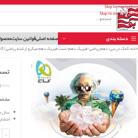
Skip to navigation
Skip to main content
دسته بندی
صفحه اصلی
قوانین سایت
محصول
خانه
کمک درسی
دهم ریاضی
فیزیک دهم
تست فیزیک دهم میکرو (رشته ریاضی) گا
تست 
۹۰,۰۰۰
مشخص
سال چاپ 
انتشار