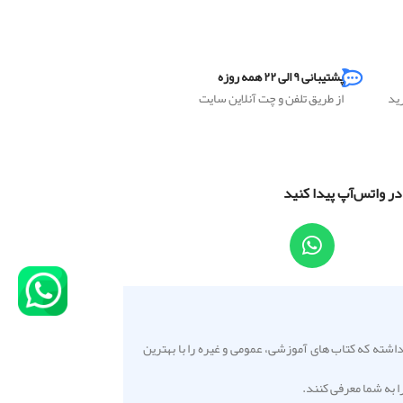
۲) نقاط ضعف خود را شناخته و برای تقویت
آن‌ها تلاش کنند. کتاب پیش رو منبعی جامع از
تمامی مطالب و نکات لازم برای پاسخ‌گویی به
سؤالات ادبیات فارسی کنکور است. این کتاب
پشتیبانی ۹ الی ۲۲ همه روزه
با همکاری مشترک امیر نجات‌شجاعی و مهدی
رید
از طریق تلفن و چت آنلاین سایت
نظری در ۸۶۴ صفحه گردآوری شده و توسط
انتشارات بین‌المللی گاج به چاپ رسیده است.
کتاب پیش رو موارد زیر را دربرمی‌گیرد:
ارائه‌ی مباحث دهم، یازدهم و دوازدهم ارائه‌ی
 در واتس‌آپ پیدا کنید
درس‌نامه‌ و آموزش نکات کاربردی با چیدمان
موضوعی ارائه‌ی بانک تست پربار اعم از
سراسری و تألیفی (بیش از ۴۵۰۰ تست)
آموزش نکات کاربردی و میان‌برهای تستی
توجه به سبک و سیاق مؤلفان کتاب‌های درسی
جدید ارائه‌ی پاسخ‌های کلیدی برای همه‌ی
پرسش‌ها در پایان کتاب ارائه‌ی پاسخ‌های واقعا
تشریحی در جلد مکمل (جلد۲) همراه با
 بر این داشته که کتاب های آموزشی، عمومی و غیره را با بهترین
تست‌های کنکور سراسری ۱۴۰۰