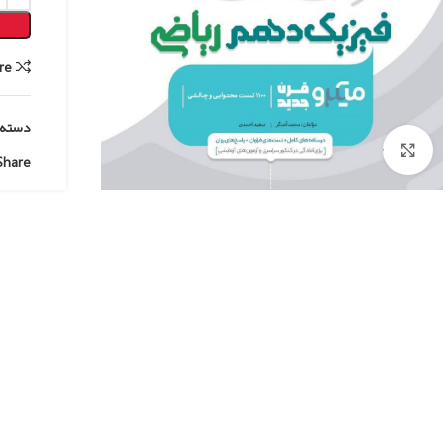
re
دسته:
Click to enlarge
Share: