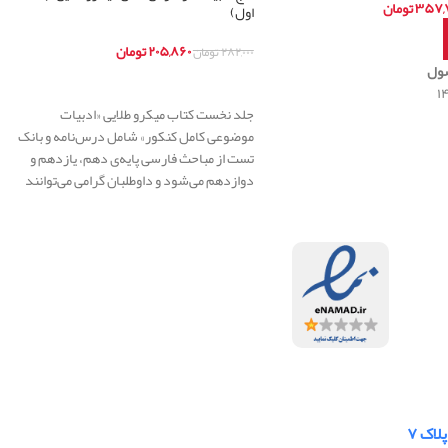
۳۵۷,۷
تومان
اول)
بد خرید
۲۰۵,۸۶۰
تومان
۲۸۲,۰۰۰
تومان
ول
اطلاعات بیشتر
جلد نخست کتاب میکرو طلایی «ادبیات
موضوعی کامل کنکور» شامل درس‌نامه و بانک
تست‌ از مباحث فارسی پایه‌ی دهم، یازدهم و
دوازدهم می‌شود و داوطلبان گرامی می‌توانند
با تهیه‌ی جلد دوم این کتاب به پاسخ‌های
تشریحی این سؤالات دست پیدا کنند. این
کتاب به ارائه‌ی درس‌نامه‌های کاربردی
پرداخته و به‌صورت تشریحی مجموعه‌ای کامل
و کارآمد را در اختیار دانش‌آموزان و داوطلبان
کنکور سراسری قرار داده است. دانش‌آموز
پس از مطالعه و بررسی کامل درس‌نامه‌ها برای
رویارویی با تست‌های مندرج در کتاب (تألیفی و
سراسری) که به‌صورت موضوع به موضوع با
حفظ ترتیب پایه‌ها چیدمان شده، آماده خواهد
شد. این موقعیت در اختیار داوطلبان قرار
لاک ۷
گرفته که با تکیه بر پاسخ‌نامه‌ی تشریحی (جلد