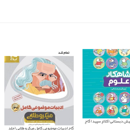
تمام شد
یش دبستانی (کلاغ سپید) گاج
گاج ادبیات موضوعی کامل میکرو طلایی (جلد