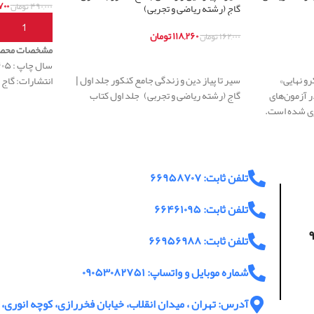
۰۰
۴۹۰,۰۰۰
تومان
گاج (رشته ریاضی و تجربی)
افزودن به س
۱۱۸,۲۶۰
تومان
۱۶۲,۰۰۰
تومان
مشخصات محص
اطلاعات بیشتر
سال چاپ : ۱۴۰۵
و نهایی»
سیر تا پیاز دین و زندگی جامع کنکور جلد اول |
انتشارات: گاج
ر آزمون‌های
گاج (رشته ریاضی و تجربی) جلد اول کتاب
ری شده است.
تلفن ثابت: ۶۶۹۵۸۷۰۷
تلفن ثابت: ۶۶۴۶۱۰۹۵
اعت پاسخگویی ۹
تلفن ثابت: ۶۶۹۵۶۹۸۸
شماره موبایل و واتساپ: ۰۹۰۵۳۰۸۲۷۵۱
آدرس: تهران ، میدان انقلاب، خیابان فخررازی، کوچه انوری، پ