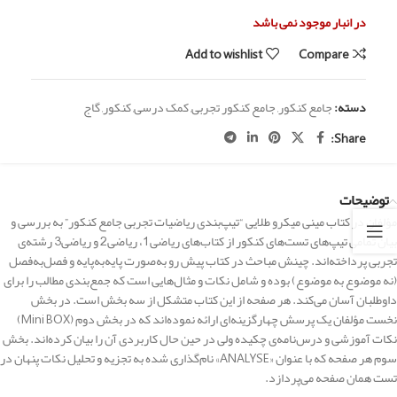
در انبار موجود نمی باشد
Add to wishlist
Compare
دسته:
جامع کنکور
,
جامع کنکور تجربی
,
کمک درسی
,
کنکور
,
گاج
Share:
توضیحات
مؤلفان در کتاب مینی میکرو طلایی “تیپ‌بندی ریاضیات تجربی جامع کنکور” به بررسی و
بیان تمامی تیپ‌های تست‌های کنکور از کتاب‌های ریاضی1، ریاضی2 و ریاضی3 رشته‌ی
تجربی پرداخته‌اند. چینش مباحث در کتاب پیش رو به‌صورت پایه‌به‌پایه و فصل‌به‌فصل
(نه موضوع به موضوع) بوده و شامل نکات و مثال‌هایی است که جمع‌بندی مطالب را برای
داوطلبان آسان می‌کند. هر صفحه از این کتاب متشکل از سه بخش است. در بخش
نخست مؤلفان یک پرسش چهارگزینه‌ای ارائه نموده‌اند که در بخش دوم (Mini BOX)
نکات آموزشی و درس‌نامه‌ی چکیده ولی در حین حال کاربردی آن را بیان کرده‌اند. بخش
سوم هر صفحه که با عنوان «ANALYSE» نام‌گذاری شده به تجزیه ‌و تحلیل نکات پنهان در
تست همان صفحه می‌پردازد.