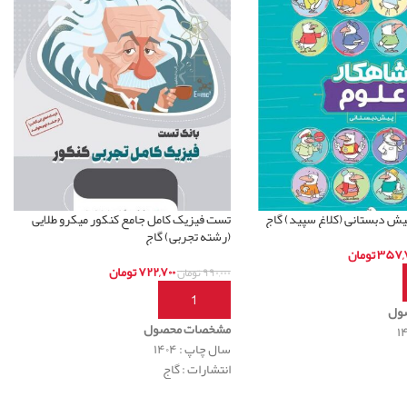
یش دبستانی (کلاغ سپید) گاج
تست فیزیک کامل جامع کنکور میکرو طلایی
(رشته تجربی) گاج
۳۵۷,۷
تومان
۷۲۲,۷۰۰
تومان
۹۹۰,۰۰۰
تومان
بد خرید
افزودن به سبد خرید
ول
مشخصات محصول
سال چاپ : ۱۴۰۴
انتشارات : گاج