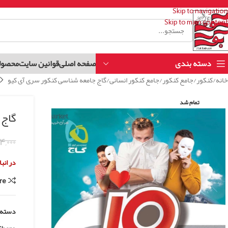
Skip to navigation
Skip to main content
دسته بندی
صفحه اصلی
قوانین سایت
محصول
خانه
کنکور
جامع کنکور
جامع کنکور انسانی
گاج جامعه شناسی کنکور سری آی کیو
تمام شد
گاج 
۴,۰۰۰
در انب
re
دسته: