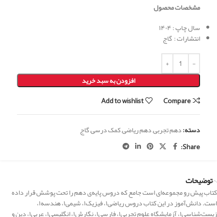
مشخصات محصول
سال چاپ : ۱۴۰۴
انتشارات : گاج
افزودن به سبد خرید
Add to wishlist
Compare
دسته:
دهم تجربی
,
دهم ریاضی
,
کمک درسی
,
گاج
Share:
توضیحات
کتاب پیش رو مجموعه‌ای است جامع که دروس پایه‌ی دهم را تحت پوشش قرار داده
است. دانش‌آموز در این کتاب دروس ریاضی۱، فیزیک۱، شیمی۱، هندسه۱،
زیست‌شناسی۱، آزمایشگاه علوم تجربی۱، فارسی۱، نگارش۱، انگلیسی۱، عربی۱، دین و