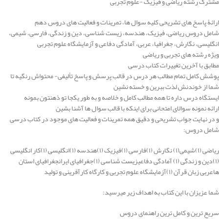
مشترک رشته ریاضی و فیزیک -علوم تجربی
ارائۀ پاسخ های تشریحی کلیه سوال ها، تمرینات و فعالیت های دروس دهم
شامل دروس ریاضی، فیزیک، هندسه، زیست شناسی، دین و زندگی، فارسی، شیمی،
انگلیسی، نگارش، جغرافیا، عربی، آمادگی دفاعی و آزمایشگاه علوم تجربی
ویژه رشته های تجربی و ریاضی
مطابق با آخرین تغییرات کتاب درسی
پوشش کامل تمام مطالب هر درس در قالب پرسش و پاسخ تألیفی- محتواش رنگیه تا
شما از خوندنش لذت ببرین و خسته نشین
ایستگاه درس داره تا همه مطالب کامل و خلاصه و به طور یکجا تو ذهنتون بمونه
ارائه نمونه سوالای امتحانی برای اینکه با قالب سوال ها آشنا بشین
و در نهایت جواب تشریحی و دقیق همه تمرینات و فعالیت های موجود در کتاب درسی
شامل دروس:
ریاضی (۱)شیمی(۱) نگارش (۱)فارسی (۱)فیزیک (۱)هندسه (۱)انگلیسی (۱)کار انگلیسی
(۱)دین و زندگی (۱) آمادگی دفاعیزیست شناسی (۱)جغرافیای ایرانجغرافیای استان
هاعربی زبان قرآن (۱)آزمایشگاه علوم تجربی و کارگاه کارآفرینی و تولید
شما عزیزان با این کتاب به اهداف زیر میرسید:
سریع ترین و کامل ترین راهنمای دروس