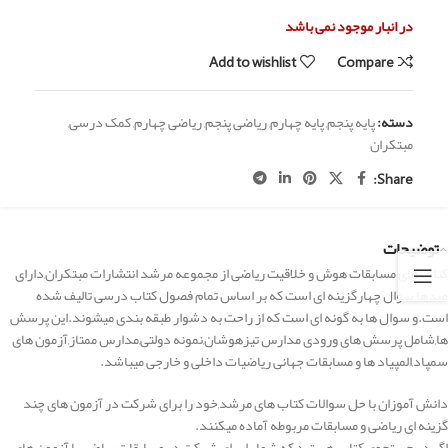
در انبار موجود نمی باشد
Add to wishlist
Compare
دسته:
پایه پنجم
,
پایه چهارم
,
ریاضی پنجم
,
ریاضی چهارم
,
کمک درسی
,
مبتکران
Share:
توضیحات
کتاب های مسابقات هوش و خلاقیت ریاضی از مجموعه مرشد انتشارات مبتکران,دارای
صدها سوال چهارگزینه ای است که بر اساس تمام فصول کتاب درسی تالیف شده
است.و سوال ها به گونه ای است که از راحت به دشوار طبقه بندی میشوند.این پرسش
ها,شامل پرسش های ورودی مدارس تیزهوشان,نمونه دولتی,مدارس ممتاز,آزمون های
سمپاد,المپیاد ها و مسابقات جهانی ریاضیات داخلی و خارجی میباشد.
دانش آموزان با حل سوالات کتاب های مرشد,خود را برای شرکت در آزمون های چند
گزینه ای ریاضی و مسابقات مربوطه آماده میکنند.
اگر در جستجوی کتابی هستید که شما را برای شرکت در مسابقات ریاضی یا آزمون های