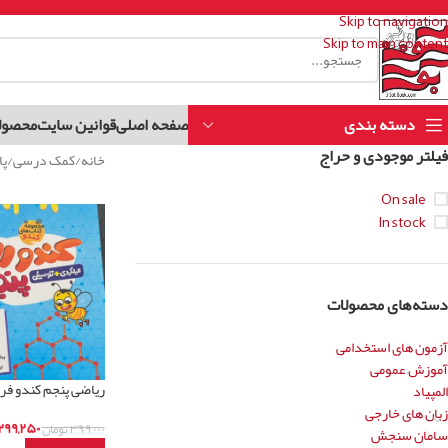
Skip to navigation
Skip to main content
دسته بندی
صفحه اصلی
قوانین سایت
محصول
فیلتر موجودی و حراج
خانه
کمک درسی
پا
On sale
In stock
دسته‌های محصولات
آزمون های استخدامی
آموزش عمومی
ریاضی پنجم کندو فرز
المپیاد
زبان های خارجی
۲۹۹,۲۵۰
۳۹۹,۰۰۰
تومان
سامان سنجش