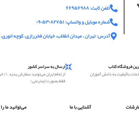
اعت پاسخگویی ۹
تلفن ثابت: ۶۶۹۵۶۹۸۸
شماره موبایل و واتساپ: ۰۹۰۵۳۰۸۲۷۵۱
آدرس: تهران ، میدان انقلاب، خیابان فخررازی، کوچه انوری، پ
رین فروشگاه کتاب
ارسال به سراسر کشور
دمات باکیفیت به دانش آموزان
از تمام ایران می‌تونید سفارش بدید :) { خ
فقط بصورت اینترنتی }
ارشات
آشنایی با ما
می‌توانید ما را